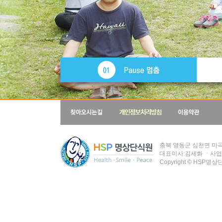
충북 영동군 심천면 마곡길
대표이사:김세화 ㆍ사업자
Copyright
©
HSP명상단식원 