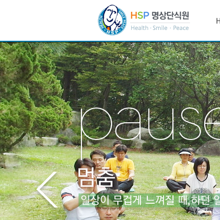
본
문
바
로
가
기